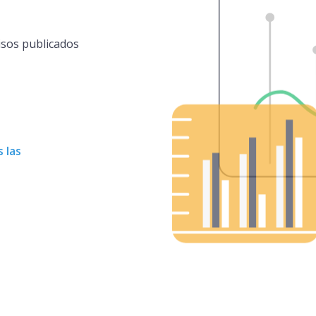
isos publicados
 las