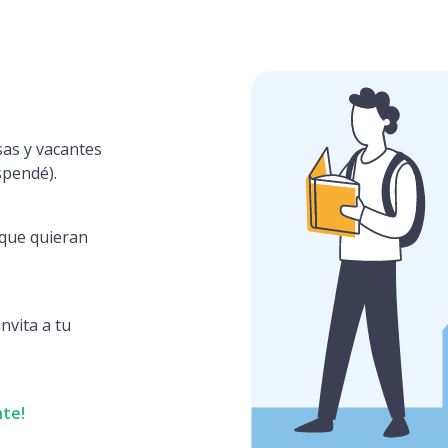
sas y vacantes
spendé).
s que quieran
nvita a tu
nte!