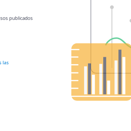
isos publicados
 las