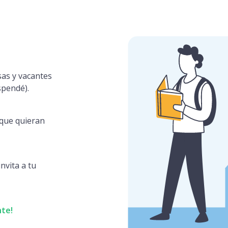
sas y vacantes
spendé).
s que quieran
nvita a tu
nte!