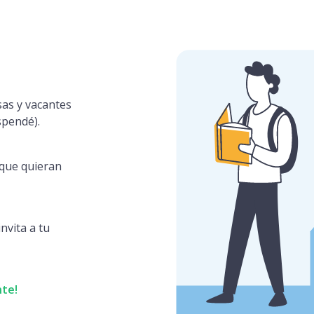
sas y vacantes
spendé).
s que quieran
nvita a tu
nte!