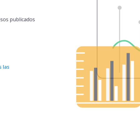
isos publicados
 las