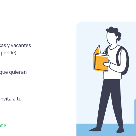
sas y vacantes
spendé).
s que quieran
nvita a tu
nte!