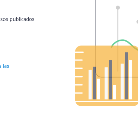
isos publicados
 las